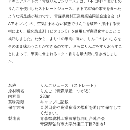
アキュアメイドの「青森りんごシリーズ」は、1本に約1.5個分もの
りんごを使用したストレートジュース。まるで本物の果実を食べた
ような満足感が魅力です。 青森県農村工業農業協同組合連合会（J
Aアオレン）の、空気に触れない状態でりんごを破砕・搾汁する技
術により、酸化防止剤（ビタミンC）を使用せず商品化することに
成功しました。だから、より生の果肉に近い、りんごのおいしさを
そのまま味わうことができるのです。 さらにりんごをすりおろすこ
とによって、果実に含まれるコク・香りを最大限に引き出しまし
た。
名称
りんごジュース （ストレート）
原材料名
りんご（青森県産 つがる）
内容量
280ml
賞味期限
キャップに記載
保存方法
直射日光や高温多湿の場所を避けて保存して
ください。
製造者
青森県農村工業農業協同組合連合会
青森県弘前市大字外瀬二丁目2番地1