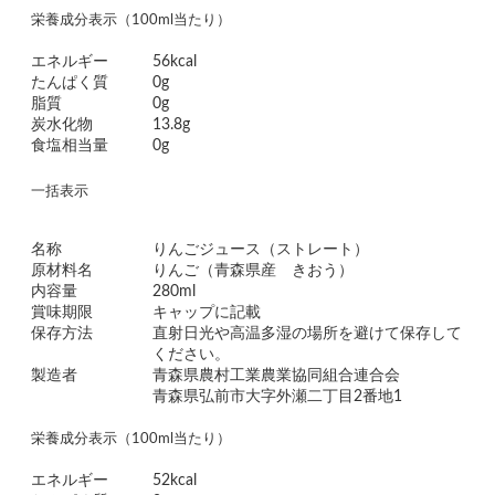
栄養成分表示（100ml当たり）
エネルギー
56kcal
たんぱく質
0g
脂質
0g
炭水化物
13.8g
食塩相当量
0g
一括表示
名称
りんごジュース（ストレート）
原材料名
りんご（青森県産 きおう）
内容量
280ml
賞味期限
キャップに記載
保存方法
直射日光や高温多湿の場所を避けて保存して
ください。
製造者
青森県農村工業農業協同組合連合会
青森県弘前市大字外瀬二丁目2番地1
栄養成分表示（100ml当たり）
エネルギー
52kcal