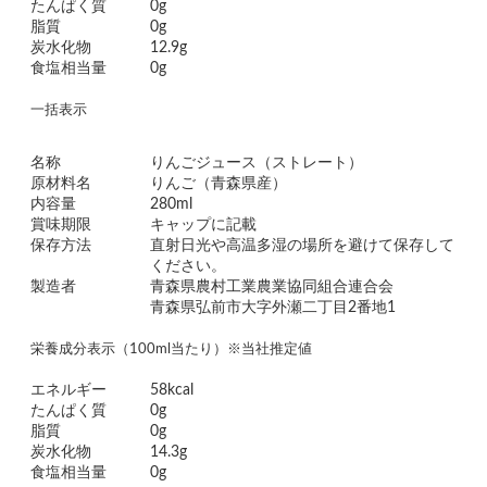
たんぱく質
0g
脂質
0g
炭水化物
12.9g
食塩相当量
0g
一括表示
名称
りんごジュース（ストレート）
原材料名
りんご（青森県産）
内容量
280ml
賞味期限
キャップに記載
保存方法
直射日光や高温多湿の場所を避けて保存して
ください。
製造者
青森県農村工業農業協同組合連合会
青森県弘前市大字外瀬二丁目2番地1
栄養成分表示（100ml当たり）※当社推定値
エネルギー
58kcal
たんぱく質
0g
脂質
0g
炭水化物
14.3g
食塩相当量
0g