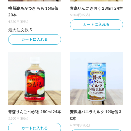
桃 福島あかつき もも 160g缶
青森りんご きおう 280ml 24本
20本
5,200
円(税込)
4,720
円(税込)
カートに入れる
最大注文数
5
カートに入れる
青森りんご つがる 280ml 24本
贅沢塩バニラミルク 190g缶 3
0本
5,200
円(税込)
4,700
円(税込)
カートに入れる