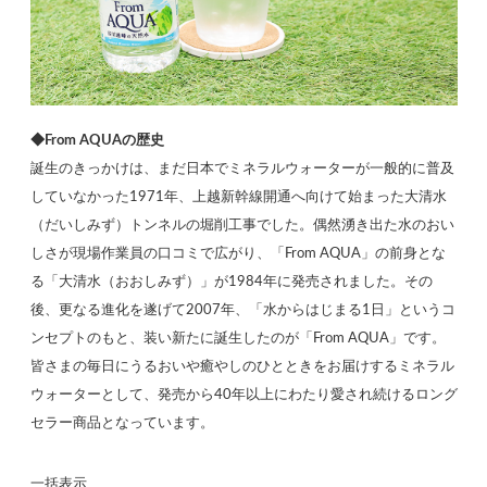
◆From AQUAの歴史
誕生のきっかけは、まだ日本でミネラルウォーターが一般的に普及
していなかった1971年、上越新幹線開通へ向けて始まった大清水
（だいしみず）トンネルの堀削工事でした。偶然湧き出た水のおい
しさが現場作業員の口コミで広がり、「From AQUA」の前身とな
る「大清水（おおしみず）」が1984年に発売されました。その
後、更なる進化を遂げて2007年、「水からはじまる1日」というコ
ンセプトのもと、装い新たに誕生したのが「From AQUA」です。
皆さまの毎日にうるおいや癒やしのひとときをお届けするミネラル
ウォーターとして、発売から40年以上にわたり愛され続けるロング
セラー商品となっています。
一括表示