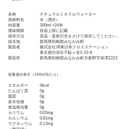
名称
ナチュラルミネラルウォーター
原材料名
水（湧水）
内容量
300ml ×24本
賞味期限
容器上部に記載
保存方法
高温・直射日光をさけて保存してください。
採水地
群馬県利根郡みなかみ町
製造者
株式会社JR東日本クロスステーション
東京都渋谷区千駄ヶ谷5-33-8
製造所
群馬県利根郡みなかみ町月夜野字深澤2223
栄養成分表示（100ml当たり）
エネルギー
0kcal
たんぱく質
0g
脂質
0g
炭水化物
0g
食塩相当量
0g
カリウム
0.03mg
カルシウム
0.81mg
マグネシウム
0.13mg