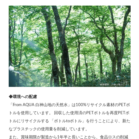
◆環境への配慮
「From AQUA 白神山地の天然水」は100%リサイクル素材のPETボ
トルを使用しています。 回収した使用済のPETボトルを再度PETボ
トルにリサイクルする 「ボトルtoボトル」を行うことにより、新た
なプラスチックの使用量を削減しています。
また、賞味期限が製造から1年半と長いことから、食品ロスの削減