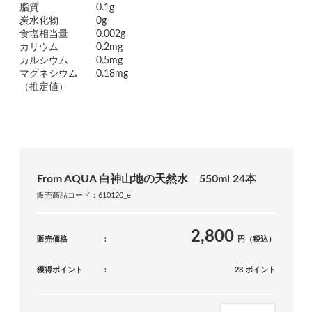
脂質
0.1g
炭水化物
0g
食塩相当量
0.002g
カリウム
0.2mg
カルシウム
0.5mg
マグネシウム
0.18mg
（推定値）
From AQUA 白神山地の天然水 550ml 24本
販売商品コード：610120_e
2,800
販売価格
円（税込）
獲得ポイント
28 ポイント