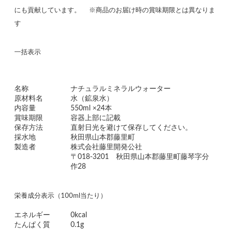
にも貢献しています。 ※商品のお届け時の賞味期限とは異なりま
す
一括表示
名称
ナチュラルミネラルウォーター
原材料名
水（鉱泉水）
内容量
550ml ×24本
賞味期限
容器上部に記載
保存方法
直射日光を避けて保存してください。
採水地
秋田県山本郡藤里町
製造者
株式会社藤里開発公社
〒018-3201 秋田県山本郡藤里町藤琴字分
作28
栄養成分表示（100ml当たり）
エネルギー
0kcal
たんぱく質
0.1g