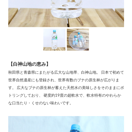
【白神山地の恵み】
秋田県と青森県にまたがる広大な山地帯、白神山地。 日本で初めて
世界自然遺産にも登録され、世界有数のブナの原生林が広がりま
す。 広大なブナの原生林が蓄えた天然水の美味しさをそのままにボ
トリングしており、 硬度約19度の超軟水で、軟水特有のやわらか
な口当たり・くせのない味わいです。