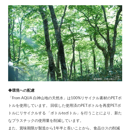
◆環境への配慮
「From AQUA 白神山地の天然水」は100%リサイクル素材のPETボ
トルを使用しています。 回収した使用済のPETボトルを再度PETボ
トルにリサイクルする 「ボトルtoボトル」を行うことにより、新た
なプラスチックの使用量を削減しています。
また、賞味期限が製造から1年半と長いことから、食品ロスの削減