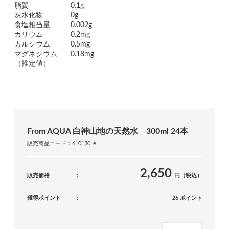
脂質
0.1g
炭水化物
0g
食塩相当量
0.002g
カリウム
0.2mg
カルシウム
0.5mg
マグネシウム
0.18mg
（推定値）
From AQUA 白神山地の天然水 300ml 24本
販売商品コード：610130_e
2,650
販売価格
円（税込）
獲得ポイント
26 ポイント