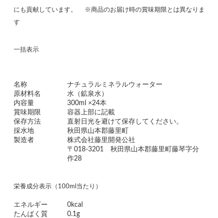
にも貢献しています。 ※商品のお届け時の賞味期限とは異なりま
す
一括表示
名称
ナチュラルミネラルウォーター
原材料名
水（鉱泉水）
内容量
300ml ×24本
賞味期限
容器上部に記載
保存方法
直射日光を避けて保存してください。
採水地
秋田県山本郡藤里町
製造者
株式会社藤里開発公社
〒018-3201 秋田県山本郡藤里町藤琴字分
作28
栄養成分表示（100ml当たり）
エネルギー
0kcal
たんぱく質
0.1g