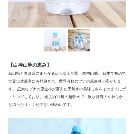
【白神山地の恵み】
秋田県と青森県にまたがる広大な山地帯、白神山地。 日本で初めて
世界自然遺産にも登録され、世界有数のブナの原生林が広がりま
す。 広大なブナの原生林が蓄えた天然水の美味しさをそのままにボ
トリングしており、 硬度約19度の超軟水で、軟水特有のやわらか
な口当たり・くせのない味わいです。