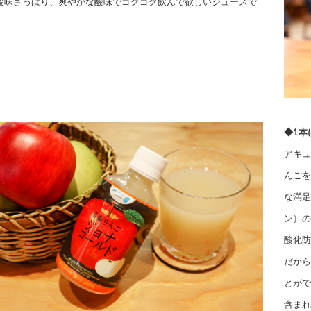
 後味さっぱり、爽やかな酸味でゴクゴク飲んで欲しいジュースで
◆1本
アキュ
んごを
な満足
ン）の
酸化防
だから
とがで
含まれ