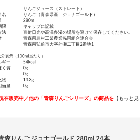
りんごジュース（ストレート）
料名
りんご（青森県産 ジョナゴールド）
量
280ml
期限
キャップに記載
方法
直射日光や高温多湿の場所を避けて保存してください。
者
青森県農村工業農業協同組合連合会
青森県弘前市大字外瀬二丁目2番地1
分表示（100ml当たり）
ルギー
54kcal
ぱく質
0g
0g
化物
13.3g
相当量
0g
現在販売中／他の「青森りんごシリーズ」の商品を
【もっと見
青森りんご ジョナゴールド 280ml 24本