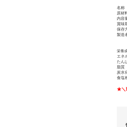
名称
原材
内容
賞味
保存
製造
栄養成
エネ
たん
脂質
炭水
食塩
★＼