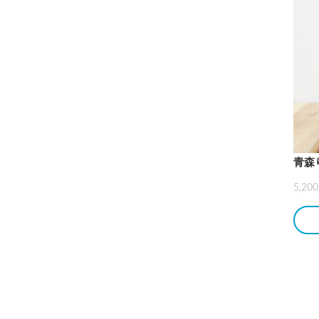
青森り
5,2