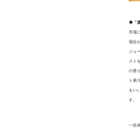
◆「
市場
場合
ジュ
スト
の香
ト果
をい
す。
一括