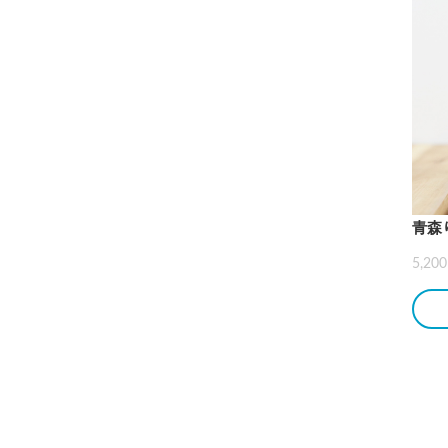
青森り
5,2