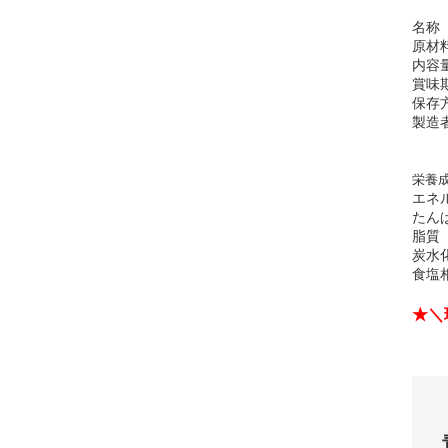
名称
原材
内容
賞味
保存
製造
栄養成
エネ
たん
脂質
炭水
食塩
★＼