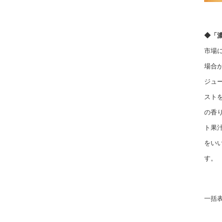
◆「
市場
場合
ジュ
スト
の香
ト果
をい
す。
一括