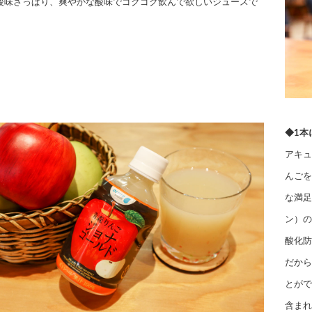
 後味さっぱり、爽やかな酸味でゴクゴク飲んで欲しいジュースで
◆1本
アキュ
んごを
な満足
ン）の
酸化防
だから
とがで
含まれ