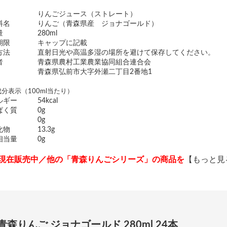
りんごジュース（ストレート）
料名
りんご（青森県産 ジョナゴールド）
量
280ml
期限
キャップに記載
方法
直射日光や高温多湿の場所を避けて保存してください。
者
青森県農村工業農業協同組合連合会
青森県弘前市大字外瀬二丁目2番地1
分表示（100ml当たり）
ルギー
54kcal
ぱく質
0g
0g
化物
13.3g
相当量
0g
現在販売中／他の「青森りんごシリーズ」の商品を
【もっと見
青森りんご ジョナゴールド 280ml 24本