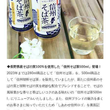
◆長野県産そばの実100%を使用した「信州そば茶500ml」登場！
2023年までは280ml商品として「信州そば茶」を、500ml商品と
して「信州韃靼そば茶」を販売していましたが、新たに信州産のそ
ばの実と韃靼そばの実を絶妙な配合でブレンドすることで、そばの
風味豊かな香りと香ばしいコクのある味わいの「信州そば茶500m
l」にリニューアルいたしました。また、信州ブランドの魅力を多く
のお客さまに知っていただくため「しあわせ信州ロゴ」を裏面記