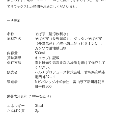
楽しめます。是非、リニューアルした信州そば茶でほっと一息つい
てリラックスした時間をお過ごしくださいませ。
一括表示
名称
そば茶（清涼飲料水）
原材料名
そばの実（長野県産）、ダッタンそばの実
（長野県産）／酸化防止剤（ビタミンC）、
カンゾウ油性抽出物
内容量
500ml
賞味期限
キャップに記載
保存方法
直射日光や高温多湿の場所を避けて保存して
ください。
販売者
ハルナプロデュース株式会社 群馬県高崎市
足門町39－1
製造者
Nビバレッジ株式会社 富山県下新川郡朝日
町平柳500
栄養成分表示（100ml当たり）
エネルギー
0kcal
たんぱく質
0g