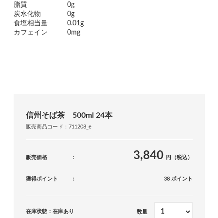
脂質
0g
炭水化物
0g
食塩相当量
0.01g
カフェイン
0mg
信州そば茶 500ml 24本
販売商品コード：711208_e
3,840
販売価格
円（税込）
獲得ポイント
38 ポイント
在庫状態：在庫あり
数量