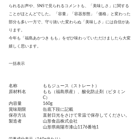
られるお声や、SNSで見られるコメントも、「美味しさ」に関する
ことがほとんどでした。 「容量」「容器形態」「価格」と変わった
部分も多い一方で、守り抜いた変わらぬ「美味しさ」には自信があ
ります。
今年も「福島あかつき もも」をぜひ味わっていただけましたら大変
嬉しく思います。
一括表示
名称
ももジュース（ストレート）
原材料名
もも（福島県産）、酸化防止剤（ビタミン
C）
内容量
160g
賞味期限
缶底下段に記載
保存方法
直射日光をさけて常温で保存してください。
製造者
山形食品株式会社
山形県南陽市漆山1176番地1