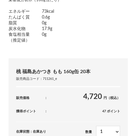
栄養成分表示（160g当たり）
エネルギー
73kcal
たんぱく質
0.6g
脂質
0g
炭水化物
17.9g
食塩相当量
0g
（推定値）
桃 福島あかつき もも 160g缶 20本
販売商品コード：711261_e
4,720
販売価格
円（税込）
獲得ポイント
47 ポイント
在庫状態：在庫あり
数量