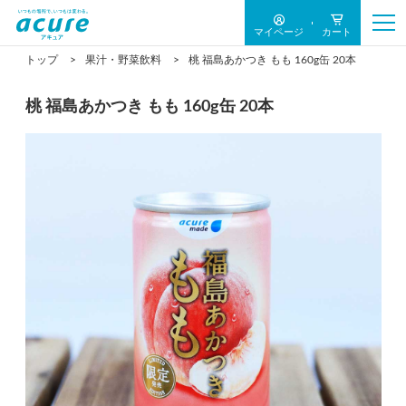
マイページ
カート
トップ
果汁・野菜飲料
桃 福島あかつき もも 160g缶 20本
桃 福島あかつき もも 160g缶 20本