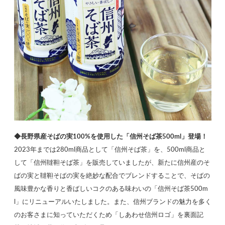
◆長野県産そばの実100%を使用した「信州そば茶500ml」登場！
2023年までは280ml商品として「信州そば茶」を、500ml商品と
して「信州韃靼そば茶」を販売していましたが、新たに信州産のそ
ばの実と韃靼そばの実を絶妙な配合でブレンドすることで、そばの
風味豊かな香りと香ばしいコクのある味わいの「信州そば茶500m
l」にリニューアルいたしました。また、信州ブランドの魅力を多く
のお客さまに知っていただくため「しあわせ信州ロゴ」を裏面記