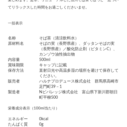
楽しめます。是非、リニューアルした信州そば茶でほっと一息つい
てリラックスした時間をお過ごしくださいませ。
一括表示
名称
そば茶（清涼飲料水）
原材料名
そばの実（長野県産）、ダッタンそばの実
（長野県産）／酸化防止剤（ビタミンC）、
カンゾウ油性抽出物
内容量
500ml
賞味期限
キャップに記載
保存方法
直射日光や高温多湿の場所を避けて保存して
ください。
販売者
ハルナプロデュース株式会社 群馬県高崎市
足門町39－1
製造者
Nビバレッジ株式会社 富山県下新川郡朝日
町平柳500
栄養成分表示（100ml当たり）
エネルギー
0kcal
たんぱく質
0g