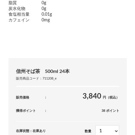
脂質
0g
炭水化物
0g
食塩相当量
0.01g
カフェイン
0mg
信州そば茶 500ml 24本
販売商品コード：711208_e
3,840
販売価格
円（税込）
獲得ポイント
38 ポイント
在庫状態：在庫あり
数量