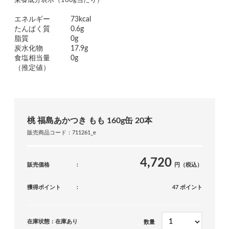
栄養成分表示（160g当たり）
エネルギー
73kcal
たんぱく質
0.6g
脂質
0g
炭水化物
17.9g
食塩相当量
0g
（推定値）
桃 福島あかつき もも 160g缶 20本
販売商品コード：711261_e
4,720
販売価格
円（税込）
獲得ポイント
47 ポイント
在庫状態：在庫あり
数量