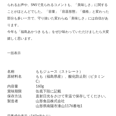
られるお声や、SNSで見られるコメントも、「美味しさ」に関する
ことがほとんどでした。 「容量」「容器形態」「価格」と変わった
部分も多い一方で、守り抜いた変わらぬ「美味しさ」には自信があ
ります。
今年も「福島あかつき もも」をぜひ味わっていただけましたら大変
嬉しく思います。
一括表示
名称
ももジュース（ストレート）
原材料名
もも（福島県産）、酸化防止剤（ビタミン
C）
内容量
160g
賞味期限
缶底下段に記載
保存方法
直射日光をさけて常温で保存してください。
製造者
山形食品株式会社
山形県南陽市漆山1176番地1