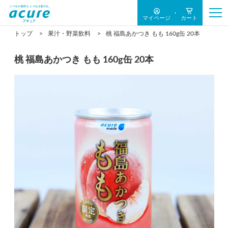
マイページ
カート
トップ
果汁・野菜飲料
桃 福島あかつき もも 160g缶 20本
桃 福島あかつき もも 160g缶 20本