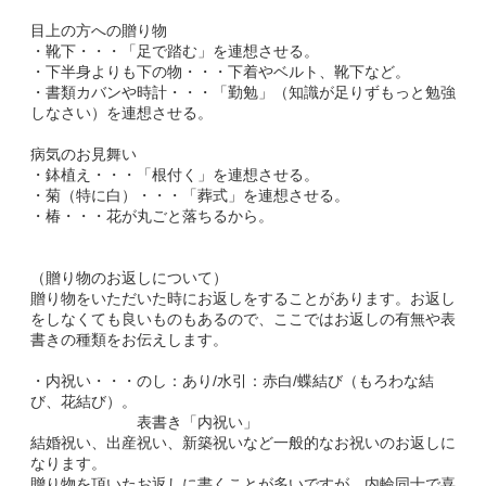
目上の方への贈り物
・靴下・・・「足で踏む」を連想させる。
・下半身よりも下の物・・・下着やベルト、靴下など。
・書類カバンや時計・・・「勤勉」（知識が足りずもっと勉強
しなさい）を連想させる。
病気のお見舞い
・鉢植え・・・「根付く」を連想させる。
・菊（特に白）・・・「葬式」を連想させる。
・椿・・・花が丸ごと落ちるから。
（贈り物のお返しについて）
贈り物をいただいた時にお返しをすることがあります。お返し
をしなくても良いものもあるので、ここではお返しの有無や表
書きの種類をお伝えします。
・内祝い・・・のし：あり/水引：赤白/蝶結び（もろわな結
び、花結び）。
表書き「内祝い」
結婚祝い、出産祝い、新築祝いなど一般的なお祝いのお返しに
なります。
贈り物を頂いたお返しに書くことが多いですが、内輪同士で喜