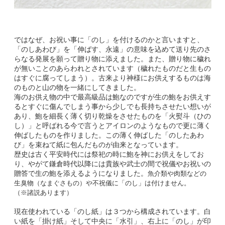
ではなぜ、お祝い事に「のし」を付けるのかと言いますと、
「のしあわび」を「伸ばす、永遠」の意味を込めて送り先のさ
らなる発展を願って贈り物に添えました。また、贈り物に穢れ
が無いことのあらわれとされています（穢れたものだと生もの
はすぐに腐ってしまう）。古来より神様にお供えするものは海
のものと山の物を一緒にしてきました。
海のお供え物の中で最高級品は鮑なのですが生の鮑をお供えす
るとすぐに傷んでしまう事から少しでも長持ちさせたい想いが
あり、鮑を細長く薄く切り乾燥をさせたものを「火熨斗（ひの
し）」と呼ばれる今で言うとアイロンのようなもので更に薄く
伸ばしたものを作りました。この薄く伸ばした「のしたあわ
び」を束ねて紙に包んだものが由来となっています。
歴史は古く平安時代には祭祀の時に鮑を神にお供えをしてお
り、やがて鎌倉時代以降には貴族や武士の間で祝儀やお祝いの
贈答で生の鮑を添えるようになりました。
魚介類や肉類などの
生臭物（なまぐさもの）や不祝儀に「のし」は付けません。
（※諸説あります）
現在使われている「のし紙」は３つから構成されています。白
い紙を「掛け紙」そして中央に「水引」、右上に「のし」が印