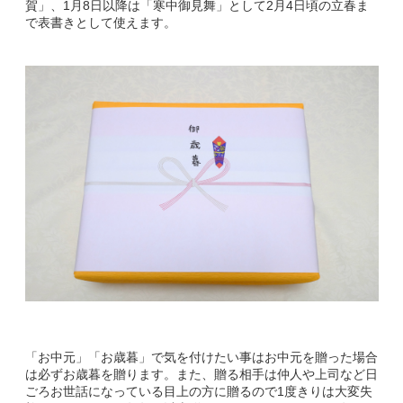
賀」、1月8日以降は「寒中御見舞」として2月4日頃の立春ま
で表書きとして使えます。
「お中元」「お歳暮」で気を付けたい事はお中元を贈った場合
は必ずお歳暮を贈ります。また、贈る相手は仲人や上司など日
ごろお世話になっている目上の方に贈るので1度きりは大変失