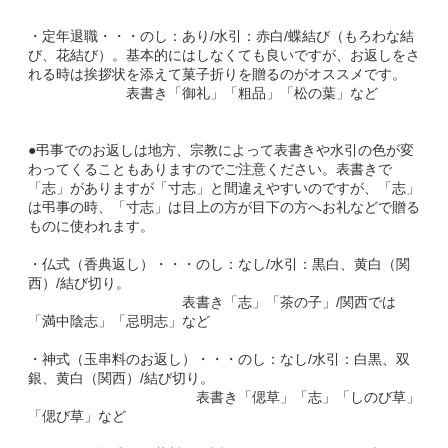
・定年退職・・・のし：あり/水引：赤白/蝶結び（もろわな結
び、花結び）。基本的にはしなくても良いですが、お返しをさ
れる時は挨拶状を添えて菓子折りを贈るのがオススメです。
表書き「御礼」「粗品」「松の葉」など
●弔事でのお返しは地方、宗教によって表書きや水引の色が変
わってくることもありますのでご注意ください。表書きで
「志」がありますが「寸志」と間違えやすいのですが、「志」
は弔事の時、「寸志」は目上の方が目下の方へお礼などで贈る
ものに使われます。
・仏式（香典返し）・・・のし：なし/水引：黒白、黄白（関
西）/結び切り。
表書き「志」「茶の子」/関西では
「満中陰志」「忌明志」など
・神式（玉串料のお返し）・・・のし：なし/水引：白黒、双
銀、黄白（関西）/結び切り。
表書き「偲草」「志」「しのび草」
「偲び草」など