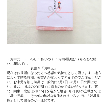
・お中元・・・のし：あり/水引：赤白/蝶結び（もろわな結
び、花結び）。
表書き「お中元」
現在はお世話になった方へ感謝の気持ちとして贈ります。地方
によって贈る時期、表書きが変わってきますのでご注意くださ
い。お中元を贈る時期は一般的に7月1日～8月15日の間にな
り、新盆、旧盆のどの期間に贈るのかで違いがあります。東
北・関東・北陸は7月15日を過ぎた場合8月7日頃の立秋までは
「暑中見舞」、その他の地域は8月終わりごろまでに「残暑見
舞」として贈るのが一般的です。