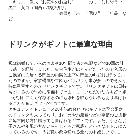
・キリスト教式（お花料のお返し）・・・のし：なし/水引：
黒白、黄白（関西）/結び切り。
表書き「志」「偲び草」「粗品」な
ど
ドリンクがギフトに最適な理由
私は結婚してからのおよそ10年間で夫の転勤などで10回の引
っ越しを経験しました。集合住宅がほとんどだったので入居の
ご挨拶は入居する部屋の両隣と上下の部屋の4カ所に行ってい
たのですが、家族構成や年齢もバラバラな事が多いのでそんな
時に重宝するのがドリンクギフトです。ドリンクギフトは日持
ちがするので早めに準備もできますし、いただいた方も好き嫌
いが別れにくく保存するのにも場所を取らない事もあり喜ばれ
ることが多いギフトの1つです。
アキュアメイドジュース20本詰め合わせのギフトは季節限定
のドリンクも入っており、お中元やお歳暮などの季節のご挨拶
に毎年同じ方に贈っても喜ばれるギフトです。また、小さなお
子さんや年配の方がいらっしゃるご家庭だと小さなボトルに入
っているのでちょうど良い飲み切れる量なのも嬉しいです。