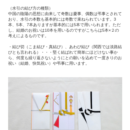
（水引の結び方の種類）
中国の陰陽の思想に由来して奇数は慶事、偶数は弔事とされて
おり、水引の本数も基本的には奇数で束ねられています。3
本、5本、7本ありますが基本的には5本で用いられます。ただ
し、結婚のお祝いは10本を用いるのですがこちらは5本×２の
考えによるものです。
・結び切（こま結び・真結び）、あわび結び（関西では淡路結
びとも言われる）・・・堅く結ばれて簡単にほどけない事か
ら、何度も繰り返さないようにとの願いを込めて一度きりのお
祝い（結婚、快気祝い）や弔事に用います。