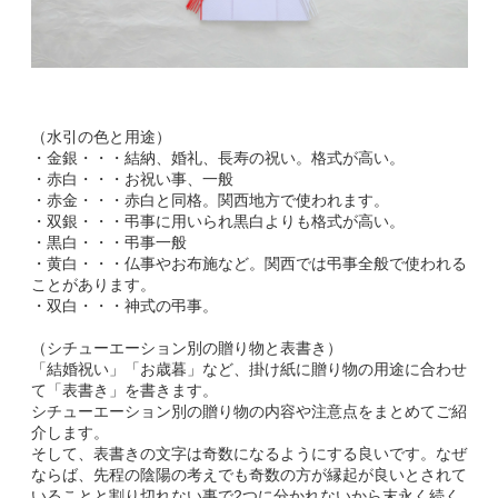
（水引の色と用途）
・金銀・・・結納、婚礼、長寿の祝い。格式が高い。
・赤白・・・お祝い事、一般
・赤金・・・赤白と同格。関西地方で使われます。
・双銀・・・弔事に用いられ黒白よりも格式が高い。
・黒白・・・弔事一般
・黄白・・・仏事やお布施など。関西では弔事全般で使われる
ことがあります。
・双白・・・神式の弔事。
（シチューエーション別の贈り物と表書き）
「結婚祝い」「お歳暮」など、掛け紙に贈り物の用途に合わせ
て「表書き」を書きます。
シチューエーション別の贈り物の内容や注意点をまとめてご紹
介します。
そして、表書きの文字は奇数になるようにする良いです。なぜ
ならば、先程の陰陽の考えでも奇数の方が縁起が良いとされて
いることと割り切れない事で2つに分かれないから末永く続く