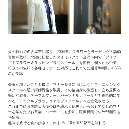
夫の転勤で名古屋市に移り、2004年にフラワーとラッピングの講師
資格を取得。北陸に転勤したタイミングで、金沢市内で「プリザー
ブドフラワー＆ラッピング専門スクール」を開校。個人から企業、
行政での依頼で各種セミナーに対応しこれまでに通算800回、4,555
名が受講。
会食が増えたことを機に、マナーを身につけようとフィニッシング
スクールへ通い講師資格を取得。その後自身の教室も、立ち居振る
舞いや教養、テーブルマナー、パーソナルカラーなどを総合的に学
べる「トータルブラッシュアップスクール」へと進化させる。
これまでに各国駐日大使公邸を訪れ大使夫人からおもてなしのマナ
ーを学んだりお茶会、パーティにも参加。医療機関での外部顧問も
務める。
趣味は旅行と食べ歩き：これまでに18カ国52都市を訪れる