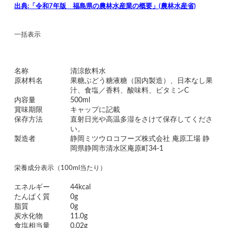
出典:「令和7年版 福島県の農林水産業の概要」(農林水産省)
一括表示
名称
清涼飲料水
原材料名
果糖ぶどう糖液糖（国内製造）、日本なし果
汁、食塩／香料、酸味料、ビタミンC
内容量
500ml
賞味期限
キャップに記載
保存方法
直射日光や高温多湿をさけて保存してくださ
い。
製造者
静岡ミツウロコフーズ株式会社 庵原工場 静
岡県静岡市清水区庵原町34-1
栄養成分表示（100ml当たり）
エネルギー
44kcal
たんぱく質
0g
脂質
0g
炭水化物
11.0g
食塩相当量
0.02g