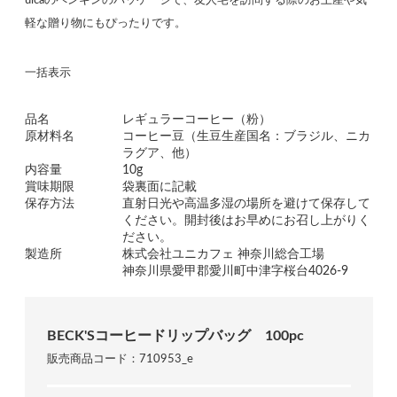
uicaのペンギンのパッケージで、友人宅を訪問する際のお土産や気
軽な贈り物にもぴったりです。
一括表示
品名
レギュラーコーヒー（粉）
原材料名
コーヒー豆（生豆生産国名：ブラジル、ニカ
ラグア、他）
内容量
10g
賞味期限
袋裏面に記載
保存方法
直射日光や高温多湿の場所を避けて保存して
ください。開封後はお早めにお召し上がりく
ださい。
製造所
株式会社ユニカフェ 神奈川総合工場
神奈川県愛甲郡愛川町中津字桜台4026-9
BECK'Sコーヒードリップバッグ 100pc
販売商品コード：710953_e