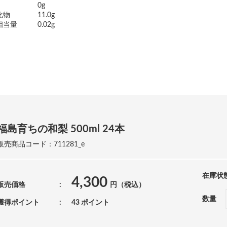
0g
化物
11.0g
相当量
0.02g
福島育ちの和梨 500ml 24本
販売商品コード：711281_e
在庫状
4,300
販売価格
円（税込）
数量
獲得ポイント
43 ポイント