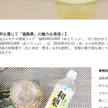
料を通じて「福島県」の魅力を発信！】
品はエキナカ地域フェア「福島MEGURIP（めぐりっぷ）」※に合わせ
福島MEGURIP（めぐりっぷ）」は、2026年4月1日（水）から6月30
県産の和梨果汁（主に幸水・豊水）を4％使用し、和梨の果汁感を感じ
料水です。
◆開発
福島県
中でも
クロス
材にこ