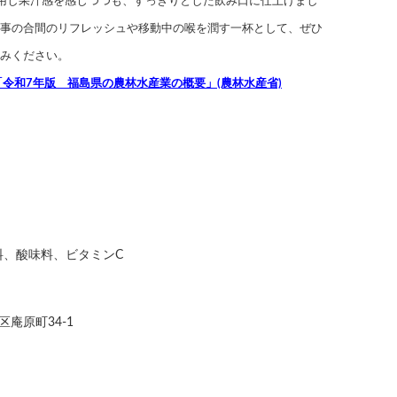
用し果汁感を感じつつも、すっきりとした飲み口に仕上げまし
事の合間のリフレッシュや移動中の喉を潤す一杯として、ぜひ
みください。
「令和7年版 福島県の農林水産業の概要」(農林水産省)
料、酸味料、ビタミンC
庵原町34-1