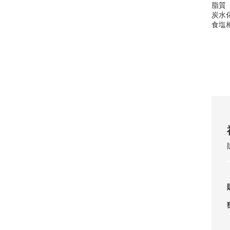
脂質
炭水
食塩