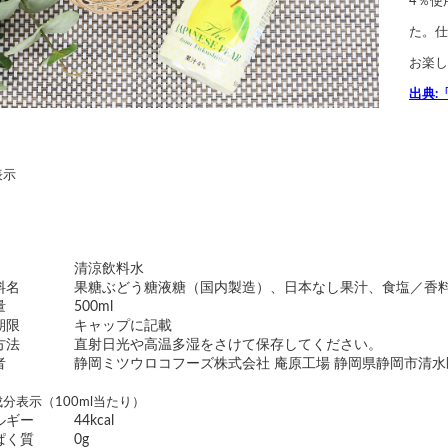
4％使
た。仕
お楽し
出典:
表示
清涼飲料水
料名
果糖ぶどう糖液糖（国内製造）、日本なし果汁、食塩／香
量
500ml
期限
キャップに記載
方法
直射日光や高温多湿をさけて保存してください。
者
静岡ミツウロコフーズ株式会社 庵原工場 静岡県静岡市清水区
分表示（100ml当たり）
ルギー
44kcal
ぱく質
0g