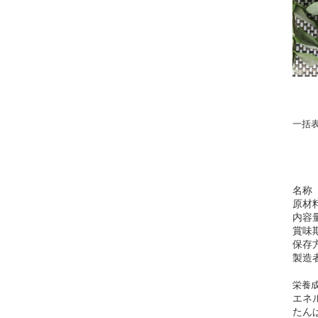
一括
名称
原材
内容
賞味
保存
製造
栄養成
エネ
たん