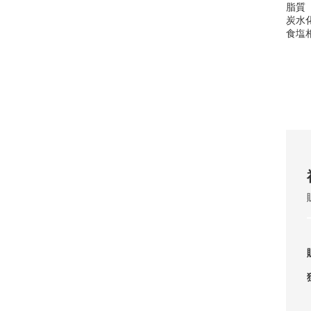
脂質
炭水
食塩