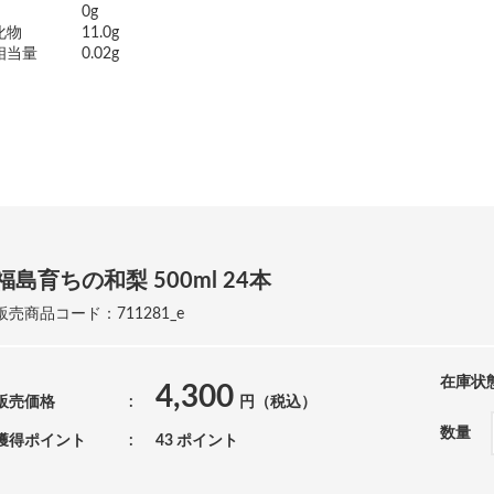
0g
化物
11.0g
相当量
0.02g
福島育ちの和梨 500ml 24本
販売商品コード：711281_e
在庫状
4,300
販売価格
円（税込）
数量
獲得ポイント
43 ポイント