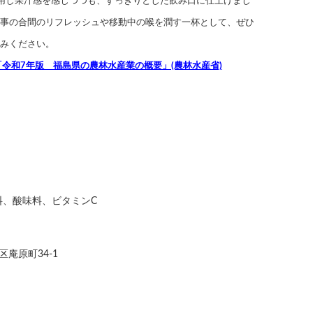
用し果汁感を感じつつも、すっきりとした飲み口に仕上げまし
事の合間のリフレッシュや移動中の喉を潤す一杯として、ぜひ
みください。
「令和7年版 福島県の農林水産業の概要」(農林水産省)
料、酸味料、ビタミンC
庵原町34-1