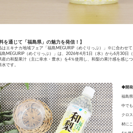
料を通じて「福島県」の魅力を発信！】
品はエキナカ地域フェア「福島MEGURIP（めぐりっぷ）」※に合わせ
福島MEGURIP（めぐりっぷ）」は、2026年4月1日（水）から6月30
県産の和梨果汁（主に幸水・豊水）を4％使用し、和梨の果汁感を感じ
料水です。
◆開発
福島県
中でも
クロス
材にこ