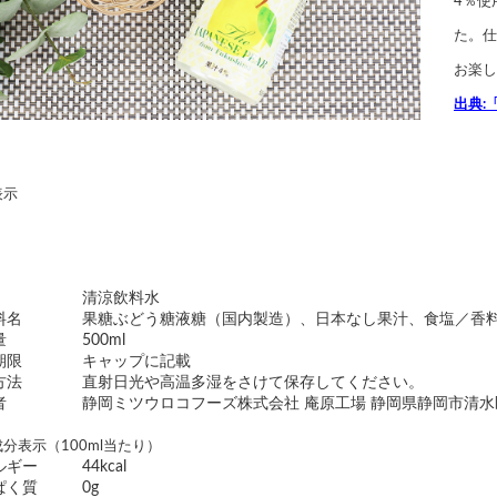
4％使
た。仕
お楽し
出典:
表示
清涼飲料水
料名
果糖ぶどう糖液糖（国内製造）、日本なし果汁、食塩／香
量
500ml
期限
キャップに記載
方法
直射日光や高温多湿をさけて保存してください。
者
静岡ミツウロコフーズ株式会社 庵原工場 静岡県静岡市清水区
分表示（100ml当たり）
ルギー
44kcal
ぱく質
0g