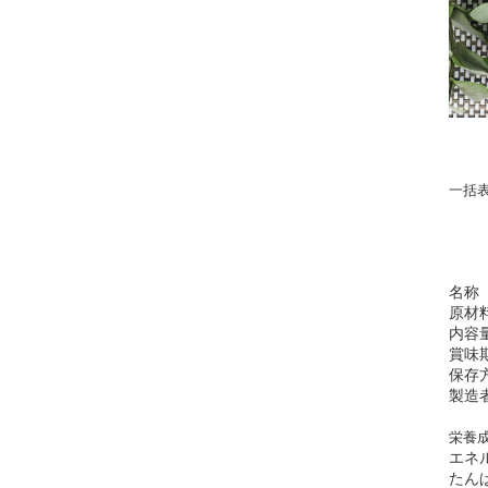
一括
名称
原材
内容
賞味
保存
製造
栄養成
エネ
たん