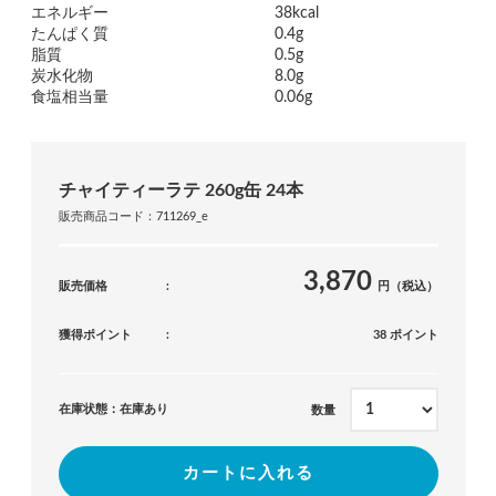
エネルギー
38kcal
たんぱく質
0.4g
脂質
0.5g
炭水化物
8.0g
食塩相当量
0.06g
チャイティーラテ 260g缶 24本
販売商品コード：711269_e
3,870
販売価格
円（税込）
獲得ポイント
38 ポイント
在庫状態：在庫あり
数量
カートに入れる