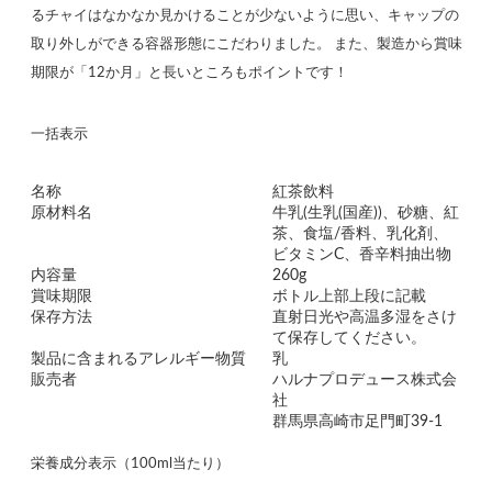
るチャイはなかなか見かけることが少ないように思い、キャップの
取り外しができる容器形態にこだわりました。 また、製造から賞味
期限が「12か月」と長いところもポイントです！
一括表示
名称
紅茶飲料
原材料名
牛乳(生乳(国産))、砂糖、紅
茶、食塩/香料、乳化剤、
ビタミンC、香辛料抽出物
内容量
260g
賞味期限
ボトル上部上段に記載
保存方法
直射日光や高温多湿をさけ
て保存してください。
製品に含まれるアレルギー物質
乳
販売者
ハルナプロデュース株式会
社
群馬県高崎市足門町39-1
栄養成分表示（100ml当たり）