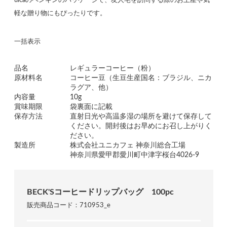
uicaのペンギンのパッケージで、友人宅を訪問する際のお土産や気
軽な贈り物にもぴったりです。
一括表示
品名
レギュラーコーヒー（粉）
原材料名
コーヒー豆（生豆生産国名：ブラジル、ニカ
ラグア、他）
内容量
10g
賞味期限
袋裏面に記載
保存方法
直射日光や高温多湿の場所を避けて保存して
ください。開封後はお早めにお召し上がりく
ださい。
製造所
株式会社ユニカフェ 神奈川総合工場
神奈川県愛甲郡愛川町中津字桜台4026-9
BECK'Sコーヒードリップバッグ 100pc
販売商品コード：710953_e