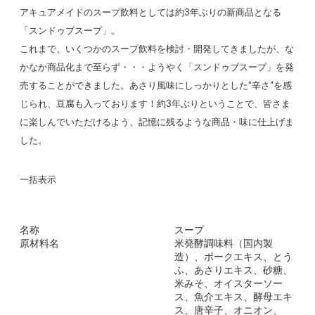
アキュアメイドのスープ飲料としては約3年ぶりの新商品となる
「スンドゥブスープ」。
これまで、いくつかのスープ飲料を検討・開発してきましたが、な
かなか商品化まで至らず・・・ようやく「スンドゥブスープ」を発
売することができました。あさり風味にしっかりとした“辛さ”を感
じられ、豆腐も入っております！約3年ぶりということで、皆さま
に楽しんでいただけるよう、記憶に残るような商品・味に仕上げま
した。
一括表示
名称
スープ
原材料名
米発酵調味料（国内製
造）、ポークエキス、とう
ふ、あさりエキス、砂糖、
米みそ、オイスターソー
ス、魚介エキス、酵母エキ
ス、唐辛子、オニオン、