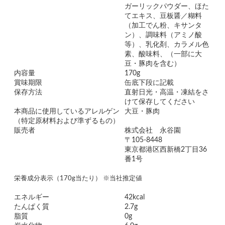
ガーリックパウダー、ほた
てエキス、豆板醤／糊料
（加工でん粉、キサンタ
ン）、調味料（アミノ酸
等）、乳化剤、カラメル色
素、酸味料、（一部に大
豆・豚肉を含む）
内容量
170g
賞味期限
缶底下段に記載
保存方法
直射日光・高温・凍結をさ
けて保存してください
本商品に使用しているアレルゲン
大豆・豚肉
（特定原材料および準ずるもの）
販売者
株式会社 永谷園
〒105-8448
東京都港区西新橋2丁目36
番1号
栄養成分表示（170g当たり） ※当社推定値
エネルギー
42kcal
たんぱく質
2.7g
脂質
0g