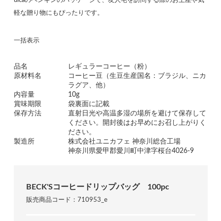
uicaのペンギンのパッケージで、友人宅を訪問する際のお土産や気
軽な贈り物にもぴったりです。
一括表示
品名
レギュラーコーヒー（粉）
原材料名
コーヒー豆（生豆生産国名：ブラジル、ニカ
ラグア、他）
内容量
10g
賞味期限
袋裏面に記載
保存方法
直射日光や高温多湿の場所を避けて保存して
ください。開封後はお早めにお召し上がりく
ださい。
製造所
株式会社ユニカフェ 神奈川総合工場
神奈川県愛甲郡愛川町中津字桜台4026-9
BECK'Sコーヒードリップバッグ 100pc
販売商品コード：710953_e