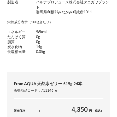
製造者
ハルナプロデュース株式会社タニガワプラン
ト
群馬県利根郡みなかみ町政所1011
栄養成分表示（100g当たり）
エネルギー
56kcal
たんぱく質
0g
脂質
0g
炭水化物
14g
食塩相当量
0.05g
From AQUA 天然水ゼリー 515g 24本
販売商品コード：711146_e
4,350
販売価格
円（税込）