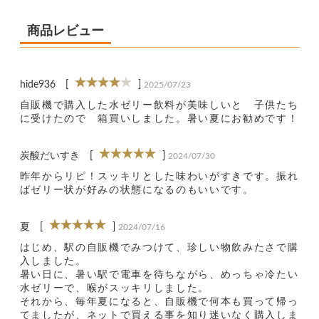
商品レビュー
hide936
[
]
2025/07/23
自販機で購入した水ゼリー飲料が美味しいと　子供たち
に受けたので　箱買いしました。暑い夏にお勧めです！
炭酸だいすき
[
]
2024/07/30
昨年からリピ！スッキリとした味わいがすきです。振れ
ばゼリー状が好みの状態になるのもいいです。
夏
[
]
2024/07/16
はじめ、駅の自販機でみつけて、珍しい物飲みたさで購
入しました。

暑い日に、暑い駅で電車を待ちながら、めっちゃ冷たい
水ゼリーで、喉がスッキリしました。

それから、毎年夏になると、自販機で何本も買って帰っ
てましたが、ネットで買える事を知り迷いなく購入しま