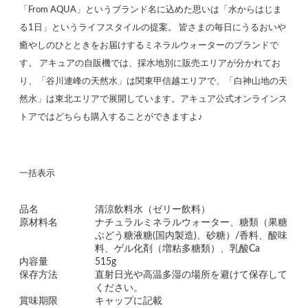
「From AQUA」というブランド名に込めた思いは「水からはじま
る1日」というライフスタイルの提案。 皆さまの毎日にうるおいや
癒やしのひとときをお届けするミネラルウォーターのブランドで
す。 アキュアの自販機では、採水地別に販売エリアが分かれてお
り、「谷川連峰の天然水」は関東甲信越エリアで、「白神山地の天
然水」は東北エリアで展開しています。アキュア公式オンラインス
トアではどちらも購入することができますよ♪
一括表示
品名
清涼飲料水（ゼリー飲料）
原材料名
ナチュラルミネラルウォーター、糖類（果糖
ぶどう糖液糖(国内製造)、砂糖）/香料、酸味
料、ゲル化剤（増粘多糖類）、乳酸Ca
内容量
515g
保存方法
直射日光や高温多湿の場所を避けて保存して
ください。
賞味期限
キャップに記載