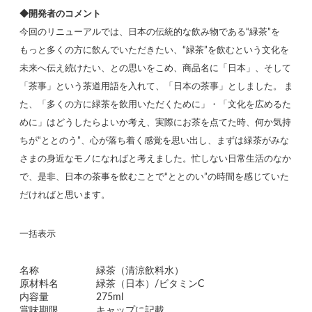
◆開発者のコメント
今回のリニューアルでは、日本の伝統的な飲み物である“緑茶”を
もっと多くの方に飲んでいただきたい、“緑茶”を飲むという文化を
未来へ伝え続けたい、との思いをこめ、商品名に「日本」、そして
「茶事」という茶道用語を入れて、「日本の茶事」としました。 ま
た、「多くの方に緑茶を飲用いただくために」・「文化を広めるた
めに」はどうしたらよいか考え、実際にお茶を点てた時、何か気持
ちが“ととのう”、心が落ち着く感覚を思い出し、まずは緑茶がみな
さまの身近なモノになればと考えました。忙しない日常生活のなか
で、是非、日本の茶事を飲むことで“ととのい”の時間を感じていた
だければと思います。
一括表示
名称
緑茶（清涼飲料水）
原材料名
緑茶（日本）/ビタミンC
内容量
275ml
賞味期限
キャップに記載