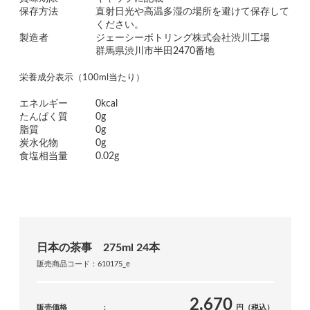
保存方法
直射日光や高温多湿の場所を避けて保存して
ください。
製造者
ジェーシーボトリング株式会社渋川工場
群馬県渋川市半田2470番地
栄養成分表示（100ml当たり）
エネルギー
0kcal
たんぱく質
0g
脂質
0g
炭水化物
0g
食塩相当量
0.02g
日本の茶事 275ml 24本
販売商品コード：610175_e
2,670
販売価格
円（税込）