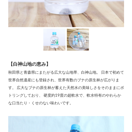
【白神山地の恵み】
秋田県と青森県にまたがる広大な山地帯、白神山地。 日本で初めて
世界自然遺産にも登録され、世界有数のブナの原生林が広がりま
す。 広大なブナの原生林が蓄えた天然水の美味しさをそのままにボ
トリングしており、 硬度約19度の超軟水で、軟水特有のやわらか
な口当たり・くせのない味わいです。