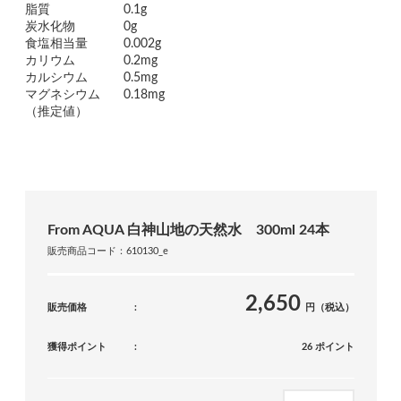
脂質
0.1g
炭水化物
0g
食塩相当量
0.002g
カリウム
0.2mg
カルシウム
0.5mg
マグネシウム
0.18mg
（推定値）
From AQUA 白神山地の天然水 300ml 24本
販売商品コード：610130_e
2,650
販売価格
円（税込）
獲得ポイント
26 ポイント