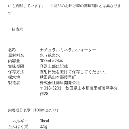
にも貢献しています。 ※商品のお届け時の賞味期限とは異なりま
す
一括表示
名称
ナチュラルミネラルウォーター
原材料名
水（鉱泉水）
内容量
300ml ×24本
賞味期限
容器上部に記載
保存方法
直射日光を避けて保存してください。
採水地
秋田県山本郡藤里町
製造者
株式会社藤里開発公社
〒018-3201 秋田県山本郡藤里町藤琴字分
作28
栄養成分表示（100ml当たり）
エネルギー
0kcal
たんぱく質
0.1g