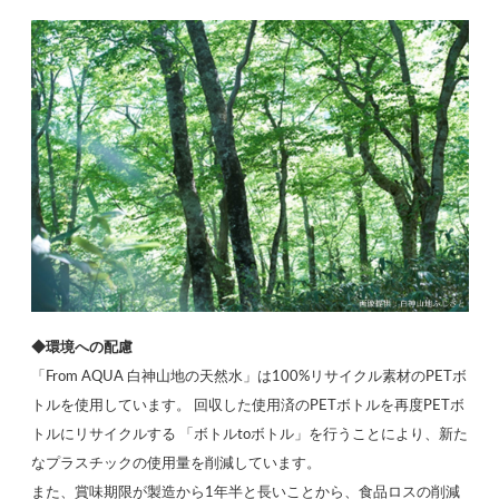
◆環境への配慮
「From AQUA 白神山地の天然水」は100%リサイクル素材のPETボ
トルを使用しています。 回収した使用済のPETボトルを再度PETボ
トルにリサイクルする 「ボトルtoボトル」を行うことにより、新た
なプラスチックの使用量を削減しています。
また、賞味期限が製造から1年半と長いことから、食品ロスの削減