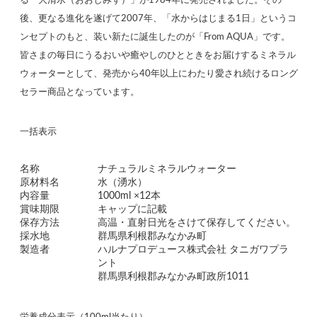
る「大清水（おおしみず）」が1984年に発売されました。その
後、更なる進化を遂げて2007年、「水からはじまる1日」というコ
ンセプトのもと、装い新たに誕生したのが「From AQUA」です。
皆さまの毎日にうるおいや癒やしのひとときをお届けするミネラル
ウォーターとして、発売から40年以上にわたり愛され続けるロング
セラー商品となっています。
一括表示
名称
ナチュラルミネラルウォーター
原材料名
水（湧水）
内容量
1000ml ×12本
賞味期限
キャップに記載
保存方法
高温・直射日光をさけて保存してください。
採水地
群馬県利根郡みなかみ町
製造者
ハルナプロデュース株式会社 タニガワプラ
ント
群馬県利根郡みなかみ町政所1011