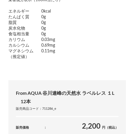
栄養成分表示（100ml当たり）
エネルギー
0kcal
たんぱく質
0g
脂質
0g
炭水化物
0g
食塩相当量
0g
カリウム
0.03mg
カルシウム
0.69mg
マグネシウム
0.11mg
（推定値）
From AQUA 谷川連峰の天然水 ラベルレス １L
12本
販売商品コード：711286_e
2,200
販売価格
円（税込）