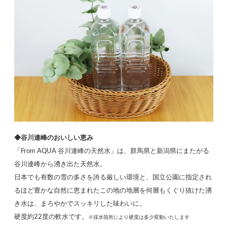
◆谷川連峰のおいしい恵み
「From AQUA 谷川連峰の天然水」は、群馬県と新潟県にまたがる
谷川連峰から湧き出た天然水。
日本でも有数の雪の多さを誇る厳しい環境と、国立公園に指定され
るほど豊かな自然に恵まれたこの地の地層を何層もくぐり抜けた湧
き水は、まろやかでスッキリした味わいに。
硬度約22度の軟水です。
※採水箇所により硬度は多少変動いたします