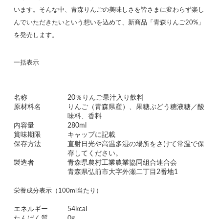
います。そんな中、青森りんごの美味しさを皆さまに変わらず楽し
んでいただきたいという想いを込めて、新商品「青森りんご20%」
を発売します。
一括表示
名称
20％りんご果汁入り飲料
原材料名
りんご（青森県産）、果糖ぶどう糖液糖／酸
味料、香料
内容量
280ml
賞味期限
キャップに記載
保存方法
直射日光や高温多湿の場所をさけて常温で保
存してください。
製造者
青森県農村工業農業協同組合連合会
青森県弘前市大字外瀬二丁目2番地1
栄養成分表示（100ml当たり）
エネルギー
54kcal
たんぱく質
0g