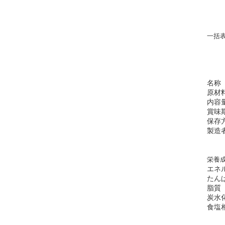
一括
名称
原材
内容
賞味
保存
製造
栄養成
エネ
たん
脂質
炭水
食塩