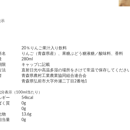
表示
20％りんご果汁入り飲料
料名
りんご（青森県産）、果糖ぶどう糖液糖／酸味料、香料
量
280ml
期限
キャップに記載
方法
直射日光や高温多湿の場所をさけて常温で保存してくださ
者
青森県農村工業農業協同組合連合会
青森県弘前市大字外瀬二丁目2番地1
分表示（100ml当たり）
ルギー
54kcal
ぱく質
0g
0g
化物
13.6g
相当量
0g