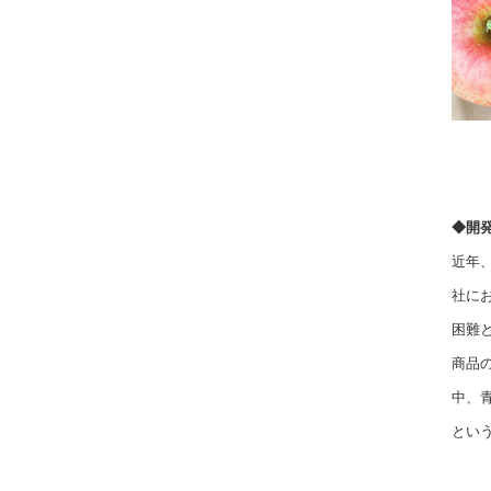
◆開
近年
社に
困難
商品
中、
とい