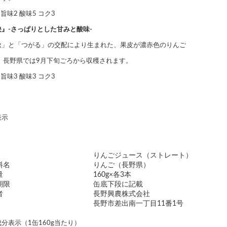
 旨味2 酸味5 コク3
映』-さっぱりとした甘みと酸味-
秋」と「つがる」の交配により生まれた、果皮が濃赤色のりんご
。 長野県では9月下旬ごろから収穫されます。
 旨味3 酸味3 コク3
表示
りんごジュース（ストレート）
料名
りんご（長野県）
量
160g×各3本
期限
缶底下段に記載
者
長野興農株式会社
長野市差出南一丁目11番1号
分表示（1缶160g当たり）