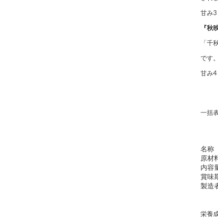
甘み3
『秋
「千
です
甘み4
一括
名称
原材
内容
賞味
製造
栄養成