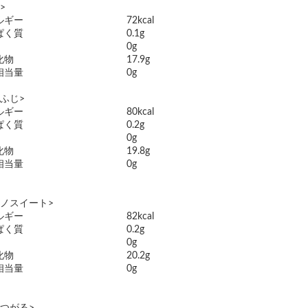
>
ルギー
72kcal
ぱく質
0.1g
0g
化物
17.9g
相当量
0g
ふじ>
ルギー
80kcal
ぱく質
0.2g
0g
化物
19.8g
相当量
0g
ナノスイート>
ルギー
82kcal
ぱく質
0.2g
0g
化物
20.2g
相当量
0g