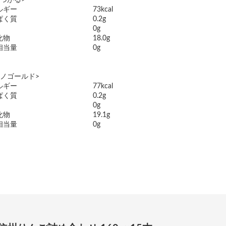
ンつがる>
ルギー
73kcal
ぱく質
0.2g
0g
化物
18.0g
相当量
0g
ナノゴールド>
ルギー
77kcal
ぱく質
0.2g
0g
化物
19.1g
相当量
0g