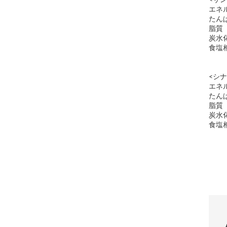
<サ
エネ
たん
脂質
炭水
食塩
<シ
エネ
たん
脂質
炭水
食塩