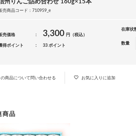
信州りんご詰め合わせ 160g×15本
販売商品コード：710959_e
在庫状
3,300
販売価格
円（税込）
数量
獲得ポイント
33 ポイント
この商品について問い合わせる
お気に入りに追加
連商品