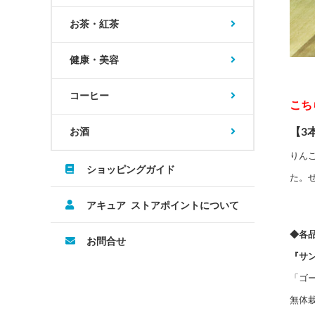
お茶・紅茶
健康・美容
コーヒー
こち
【3
お酒
りん
ショッピングガイド
た。
アキュア ストアポイントについて
◆各
お問合せ
『サ
「ゴ
無体