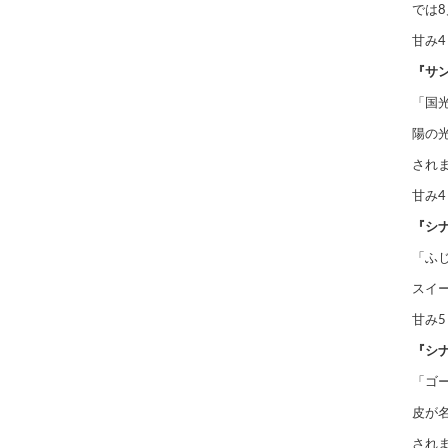
では
甘み4
『サ
「国
陽の
され
甘み4
『シナ
「ふ
スイ
甘み5
『シ
「ゴ
皮が
され