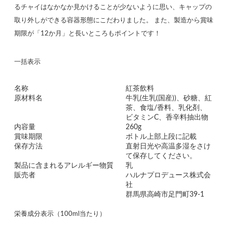
るチャイはなかなか見かけることが少ないように思い、キャップの
取り外しができる容器形態にこだわりました。 また、製造から賞味
期限が「12か月」と長いところもポイントです！
一括表示
名称
紅茶飲料
原材料名
牛乳(生乳(国産))、砂糖、紅
茶、食塩/香料、乳化剤、
ビタミンC、香辛料抽出物
内容量
260g
賞味期限
ボトル上部上段に記載
保存方法
直射日光や高温多湿をさけ
て保存してください。
製品に含まれるアレルギー物質
乳
販売者
ハルナプロデュース株式会
社
群馬県高崎市足門町39-1
栄養成分表示（100ml当たり）