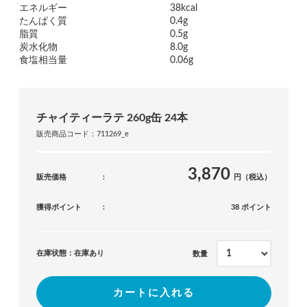
エネルギー
38kcal
たんぱく質
0.4g
脂質
0.5g
炭水化物
8.0g
食塩相当量
0.06g
チャイティーラテ 260g缶 24本
販売商品コード：711269_e
3,870
販売価格
円（税込）
獲得ポイント
38 ポイント
在庫状態：在庫あり
数量
カートに入れる