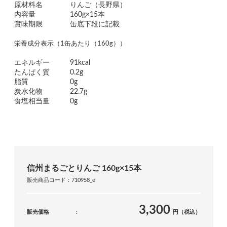
原材料名
りんご（長野県）
内容量
160g×15本
賞味期限
缶底下段に記載
栄養成分表示（1缶あたり（160g））
エネルギー
91kcal
たんぱく質
0.2g
脂質
0g
炭水化物
22.7g
食塩相当量
0g
信州まるごとりんご 160g×15本
販売商品コード：710958_e
3,300
販売価格
円（税込）