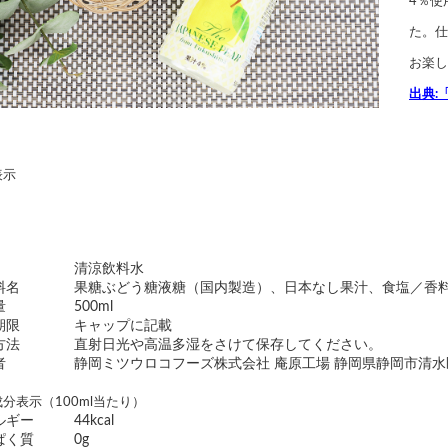
4％使
た。仕
お楽し
出典:
表示
清涼飲料水
料名
果糖ぶどう糖液糖（国内製造）、日本なし果汁、食塩／香
量
500ml
期限
キャップに記載
方法
直射日光や高温多湿をさけて保存してください。
者
静岡ミツウロコフーズ株式会社 庵原工場 静岡県静岡市清水区
分表示（100ml当たり）
ルギー
44kcal
ぱく質
0g