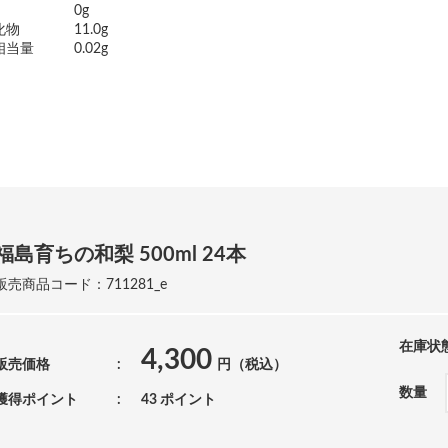
0g
化物
11.0g
相当量
0.02g
福島育ちの和梨 500ml 24本
販売商品コード：711281_e
在庫状
4,300
販売価格
円（税込）
数量
獲得ポイント
43 ポイント