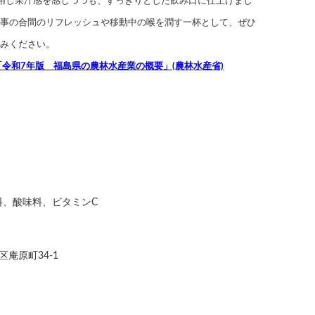
用し果汁感を感じつつも、すっきりとした飲み口に仕上げまし
事の合間のリフレッシュや移動中の喉を潤す一杯として、ぜひ
みください。
「令和7年版 福島県の農林水産業の概要」(農林水産省)
料、酸味料、ビタミンC
庵原町34-1