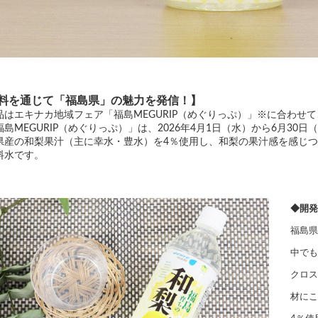
料を通じて「福島県」の魅力を発信！】
品はエキナカ地域フェア「福島MEGURIP（めぐりっぷ）」※に合わせ
福島MEGURIP（めぐりっぷ）」は、2026年4月1日（水）から6月30
県産の和梨果汁（主に幸水・豊水）を4％使用し、和梨の果汁感を感じ
料水です。
◆開発
福島県
中でも
クロス
材にこ