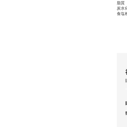
脂質
炭水
食塩