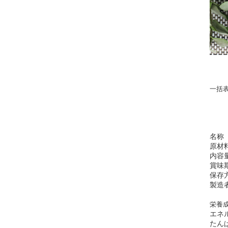
一括
名称
原材
内容
賞味
保存
製造
栄養成
エネ
たん