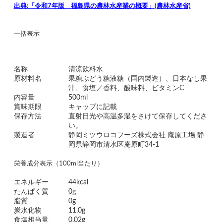
出典:「令和7年版 福島県の農林水産業の概要」(農林水産省)
一括表示
名称
清涼飲料水
原材料名
果糖ぶどう糖液糖（国内製造）、日本なし果
汁、食塩／香料、酸味料、ビタミンC
内容量
500ml
賞味期限
キャップに記載
保存方法
直射日光や高温多湿をさけて保存してくださ
い。
製造者
静岡ミツウロコフーズ株式会社 庵原工場 静
岡県静岡市清水区庵原町34-1
栄養成分表示（100ml当たり）
エネルギー
44kcal
たんぱく質
0g
脂質
0g
炭水化物
11.0g
食塩相当量
0.02g