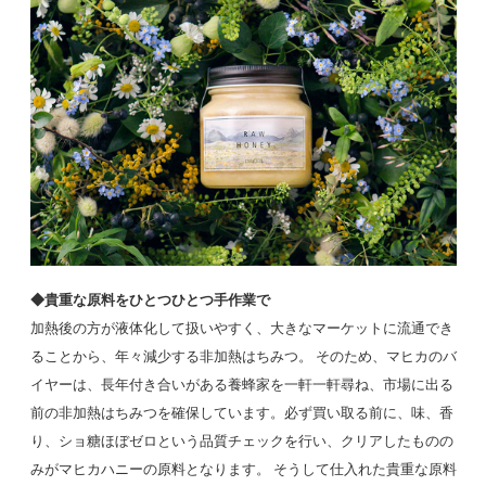
◆貴重な原料をひとつひとつ手作業で
加熱後の方が液体化して扱いやすく、大きなマーケットに流通でき
ることから、年々減少する非加熱はちみつ。 そのため、マヒカのバ
イヤーは、長年付き合いがある養蜂家を一軒一軒尋ね、市場に出る
前の非加熱はちみつを確保しています。必ず買い取る前に、味、香
り、ショ糖ほぼゼロという品質チェックを行い、クリアしたものの
みがマヒカハニーの原料となります。 そうして仕入れた貴重な原料