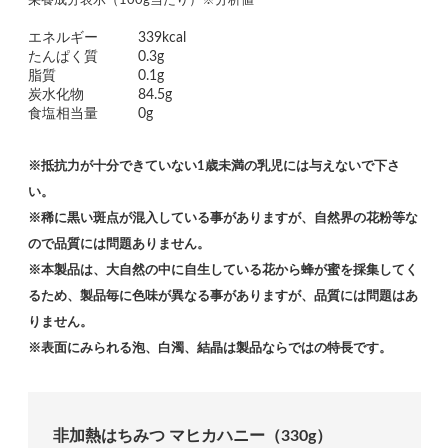
栄養成分表示（100g当たり）※分析値
エネルギー
339kcal
たんぱく質
0.3g
脂質
0.1g
炭水化物
84.5g
食塩相当量
0g
※抵抗力が十分できていない1歳未満の乳児には与えないで下さ
い。
※稀に黒い斑点が混入している事がありますが、自然界の花粉等な
ので品質には問題ありません。
※本製品は、大自然の中に自生している花から蜂が蜜を採集してく
るため、製品毎に色味が異なる事がありますが、品質には問題はあ
りません。
※表面にみられる泡、白濁、結晶は製品ならではの特長です。
非加熱はちみつ マヒカハニー（330g）