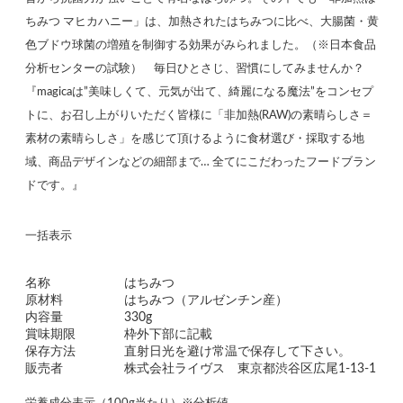
ちみつ マヒカハニー」は、加熱されたはちみつに比べ、大腸菌・黄
色ブドウ球菌の増殖を制御する効果がみられました。（※日本食品
分析センターの試験） 毎日ひとさじ、習慣にしてみませんか？
『magicaは”美味しくて、元気が出て、綺麗になる魔法”をコンセプ
トに、お召し上がりいただく皆様に「非加熱(RAW)の素晴らしさ＝
素材の素晴らしさ」を感じて頂けるように食材選び・採取する地
域、商品デザインなどの細部まで… 全てにこだわったフードブラン
ドです。』
一括表示
名称
はちみつ
原材料
はちみつ（アルゼンチン産）
内容量
330g
賞味期限
枠外下部に記載
保存方法
直射日光を避け常温で保存して下さい。
販売者
株式会社ライヴス 東京都渋谷区広尾1-13-1