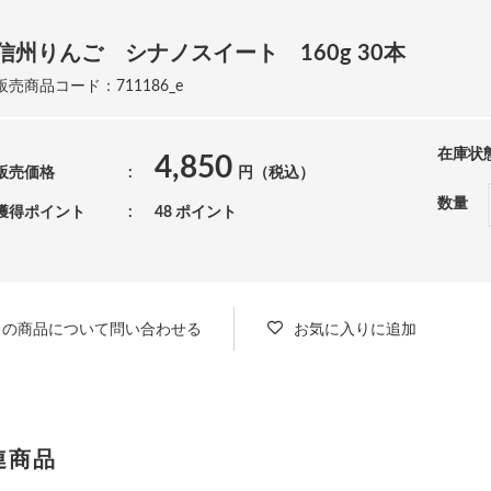
信州りんご シナノスイート 160g 30本
販売商品コード：711186_e
在庫状
4,850
販売価格
円（税込）
数量
獲得ポイント
48 ポイント
この商品について問い合わせる
お気に入りに追加
連商品