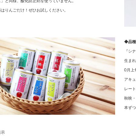
ズ」と同様、酸化防止剤を使っていません。
料はりんごだけ！ぜひお試しください。
◆品種
『シナ
生まれ
0月上
アキュ
レート
秋映・
本ずつ
表示