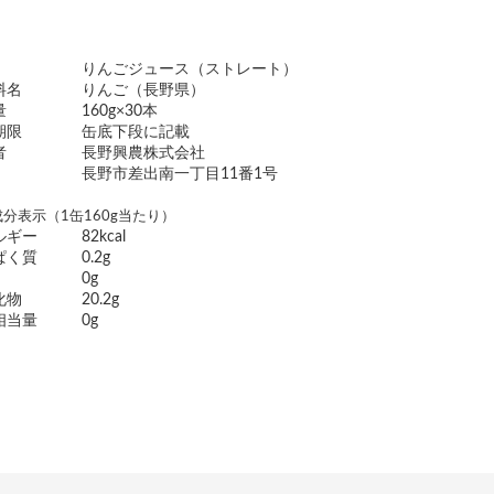
りんごジュース（ストレート）
料名
りんご（長野県）
量
160g×30本
期限
缶底下段に記載
者
長野興農株式会社
長野市差出南一丁目11番1号
分表示（1缶160g当たり）
ルギー
82kcal
ぱく質
0.2g
0g
化物
20.2g
相当量
0g