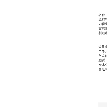
名称
原材
内容
賞味
製造
栄養成
エネ
たん
脂質
炭水
食塩