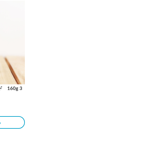
160g 3
る