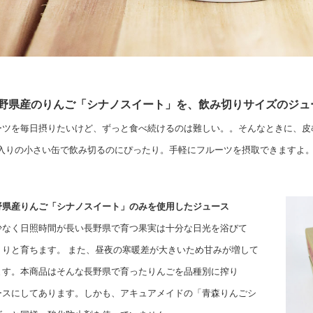
野県産のりんご「シナノスイート」を、飲み切りサイズのジュ
ーツを毎日摂りたいけど、ずっと食べ続けるのは難しい。。そんなときに、皮
0g入りの小さい缶で飲み切るのにぴったり。手軽にフルーツを摂取できますよ
野県産りんご「シナノスイート」のみを使用したジュース
少なく日照時間が長い長野県で育つ果実は十分な日光を浴びて
くりと育ちます。 また、昼夜の寒暖差が大きいため甘みが増して
ます。本商品はそんな長野県で育ったりんごを品種別に搾り
ースにしてあります。しかも、アキュアメイドの「青森りんごシ