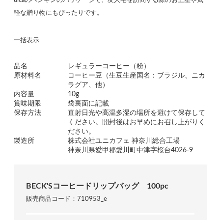
uicaのペンギンのパッケージで、友人宅を訪問する際のお土産や気
軽な贈り物にもぴったりです。
一括表示
品名
レギュラーコーヒー（粉）
原材料名
コーヒー豆（生豆生産国名：ブラジル、ニカ
ラグア、他）
内容量
10g
賞味期限
袋裏面に記載
保存方法
直射日光や高温多湿の場所を避けて保存して
ください。開封後はお早めにお召し上がりく
ださい。
製造所
株式会社ユニカフェ 神奈川総合工場
神奈川県愛甲郡愛川町中津字桜台4026-9
BECK'Sコーヒードリップバッグ 100pc
販売商品コード：710953_e