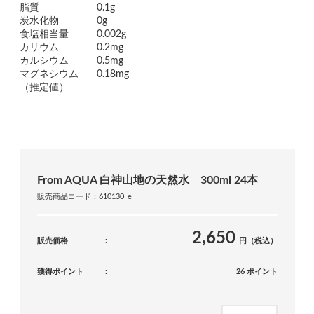
脂質
0.1g
炭水化物
0g
食塩相当量
0.002g
カリウム
0.2mg
カルシウム
0.5mg
マグネシウム
0.18mg
（推定値）
From AQUA 白神山地の天然水 300ml 24本
販売商品コード：610130_e
2,650
販売価格
円（税込）
獲得ポイント
26 ポイント