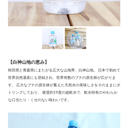
【白神山地の恵み】
秋田県と青森県にまたがる広大な山地帯、白神山地。 日本で初めて
世界自然遺産にも登録され、世界有数のブナの原生林が広がりま
す。 広大なブナの原生林が蓄えた天然水の美味しさをそのままにボ
トリングしており、 硬度約19度の超軟水で、軟水特有のやわらか
な口当たり・くせのない味わいです。