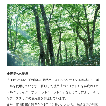
◆環境への配慮
「From AQUA 白神山地の天然水」は100%リサイクル素材のPETボ
トルを使用しています。 回収した使用済のPETボトルを再度PETボ
トルにリサイクルする 「ボトルtoボトル」を行うことにより、新た
なプラスチックの使用量を削減しています。
また、賞味期限が製造から1年半と長いことから、食品ロスの削減