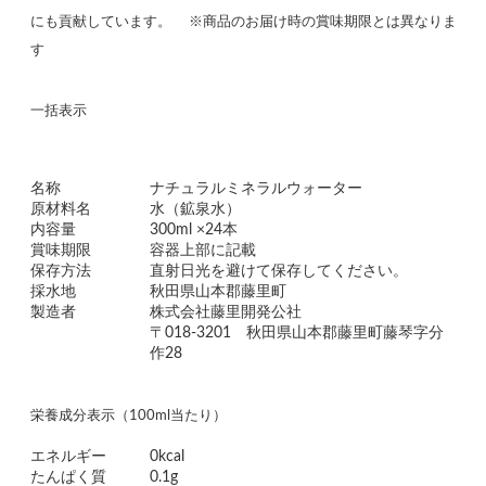
にも貢献しています。 ※商品のお届け時の賞味期限とは異なりま
す
一括表示
名称
ナチュラルミネラルウォーター
原材料名
水（鉱泉水）
内容量
300ml ×24本
賞味期限
容器上部に記載
保存方法
直射日光を避けて保存してください。
採水地
秋田県山本郡藤里町
製造者
株式会社藤里開発公社
〒018-3201 秋田県山本郡藤里町藤琴字分
作28
栄養成分表示（100ml当たり）
エネルギー
0kcal
たんぱく質
0.1g