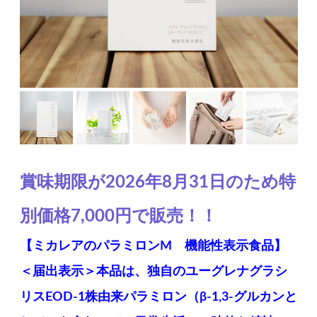
賞味期限が2026年8月31日のため特
別価格7,000円で販売！！
【ミカレアのパラミロンM 機能性表示食品】
＜届出表示＞本品は、独自のユーグレナグラシ
リスEOD-1株由来パラミロン（β-1,3-グルカンと