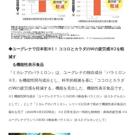
◆ユーグレナで日本初※1！ ココロとカラダのWの疲労感※2を軽
減す
る機能性表示食品
『ミカレアのパラミロン』は、ユーグレナの独自成分「パラミロン
※3」を機能性関与成分とし、科学的根拠を基に「ココロとカラダ
のWの疲労感を軽減する」機能を見出した、機能性表示食品です。
※1 機能性関与成分「ユーグレナグラシリスEOD-1株由来パラミロン（β-1,3-グルカン
として）」として『ミカレアのパラミロン』シリーズが日本で初めて機能性表示食品の
届出を完了（2020年3月23日時点） ※2 日常生活の一時的な精神的・身体的疲労感 ※3
ユーグレナグラシリスEOD-1株由来パラミロン（β-1,3-グルカンとして）