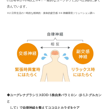
の含有率が70%以上※4！一般的なユーグレナに比べ圧倒的に多く
含んでいます。
※2 日常生活の一時的な精神的・身体的疲労感 ※4 神鋼環境ソリューション調べ
◆ユーグレナグラシリスEOD-1株由来パラミロン（β-1,3-グルカン
と
して）で自律神経を整えてココロとカラダをケア