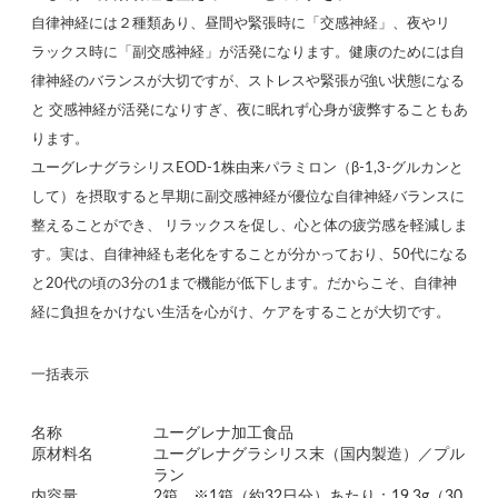
自律神経には２種類あり、昼間や緊張時に「交感神経」、夜やリ
ラックス時に「副交感神経」が活発になります。健康のためには自
律神経のバランスが大切ですが、ストレスや緊張が強い状態になる
と 交感神経が活発になりすぎ、夜に眠れず心身が疲弊することもあ
ります。
ユーグレナグラシリスEOD-1株由来パラミロン（β-1,3-グルカンと
して）を摂取すると早期に副交感神経が優位な自律神経バランスに
整えることができ、 リラックスを促し、心と体の疲労感を軽減しま
す。実は、自律神経も老化をすることが分かっており、50代になる
と20代の頃の3分の1まで機能が低下します。だからこそ、自律神
経に負担をかけない生活を心がけ、ケアをすることが大切です。
一括表示
名称
ユーグレナ加工食品
原材料名
ユーグレナグラシリス末（国内製造）／プル
ラン
内容量
2箱 ※1箱（約32日分）あたり：19.3g（30