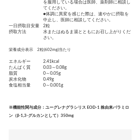
を服用している場合は医師、薬剤師に相談し
てください。
●体調に異変を感じた際は、速やかに摂取を
中止し、医師に相談してください。
一日摂取目安量
2粒
摂取方法
水またはぬるま湯とともにお召し上がりくだ
さい。
栄養成分表示 2粒(602mg)当たり
エネルギー
2.41kcal
たんぱく質
0.03～0.08g
脂質
0～0.05g
炭水化物
0.49g
食塩相当量
0～0.001g
※機能性関与成分：ユーグレナグラシリス EOD-1 株由来パラミロ
ン（β-1,3-グルカンとして）350mg