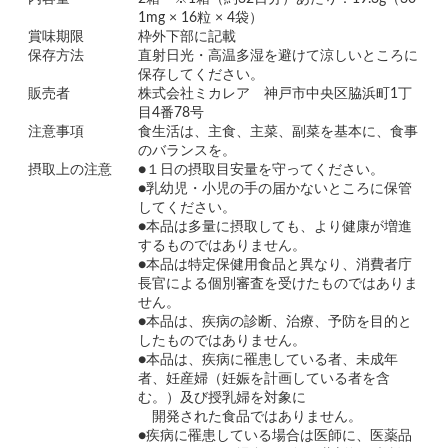
1mg × 16粒 × 4袋）
賞味期限
枠外下部に記載
保存方法
直射日光・高温多湿を避けて涼しいところに
保存してください。
販売者
株式会社ミカレア 神戸市中央区脇浜町1丁
目4番78号
注意事項
食生活は、主食、主菜、副菜を基本に、食事
のバランスを。
摂取上の注意
●１日の摂取目安量を守ってください。
●乳幼児・小児の手の届かないところに保管
してください。
●本品は多量に摂取しても、より健康が増進
するものではありません。
●本品は特定保健用食品と異なり、消費者庁
長官による個別審査を受けたものではありま
せん。
●本品は、疾病の診断、治療、予防を目的と
したものではありません。
●本品は、疾病に罹患している者、未成年
者、妊産婦（妊娠を計画している者を含
む。）及び授乳婦を対象に
開発された食品ではありません。
●疾病に罹患している場合は医師に、医薬品