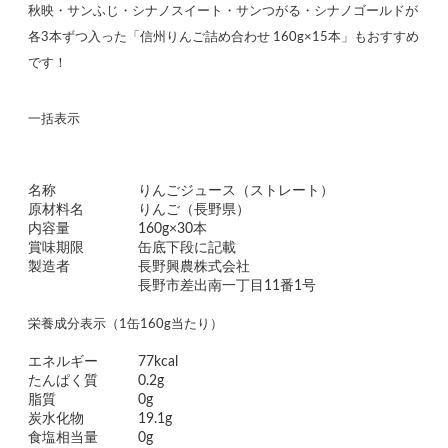
秋映・サンふじ・シナノスイート・サンつがる・シナノゴールドが
各3本ずつ入った「信州りんご詰め合わせ 160g×15本」もおすすめ
です！
一括表示
名称
りんごジュース（ストレート）
原材料名
りんご（長野県）
内容量
160g×30本
賞味期限
缶底下段に記載
製造者
長野興農株式会社
長野市差出南一丁目11番1号
栄養成分表示（1缶160g当たり）
エネルギー
77kcal
たんぱく質
0.2g
脂質
0g
炭水化物
19.1g
食塩相当量
0g